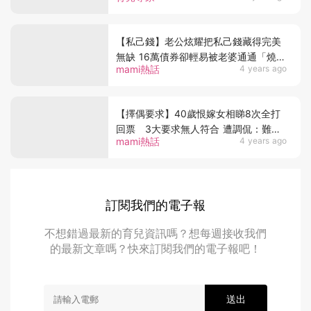
【私己錢】老公炫耀把私己錢藏得完美
無缺 16萬債券卻輕易被老婆通通「燒
mami熱話
4 years ago
光」
【擇偶要求】40歲恨嫁女相睇8次全打
回票 3大要求無人符合 遭調侃：難怪
mami熱話
4 years ago
嫁唔出
訂閱我們的電子報
不想錯過最新的育兒資訊嗎？想每週接收我們
的最新文章嗎？快來訂閱我們的電子報吧！
送出