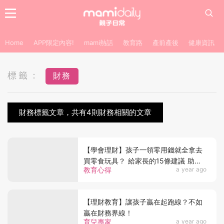
Home
APP限定內容!
mami熱話
教育路
產前產後
健康資訊
標籤：
財務
財務標籤文章，共有4則財務相關的文章
【學會理財】孩子一領零用錢就全拿去
買零食玩具？ 給家長的15條建議 助孩
教育心得
a year ago
子建立金錢觀
【理財教育】讓孩子贏在起跑線？不如
贏在財務界線！
育兒專家
a year ago