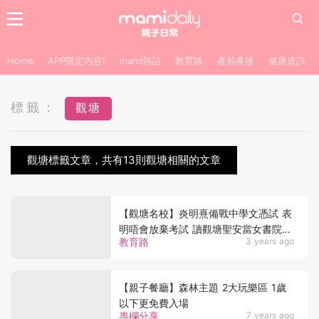
Home
APP限定內容!
mami熱話
教育路
產前產後
健康資訊
標籤：
觀塘
觀塘標籤文章，共有13則觀塘相關的文章
【觀塘名校】炎明熹備戰中學文憑試 表
明唔會放棄考試 讀觀塘聖安當女書院
教育路
3 years ago
同區盛產女校！
【親子餐廳】森林主題 2大玩樂區 1歲
以下更免費入場
專欄分享
7 years ago