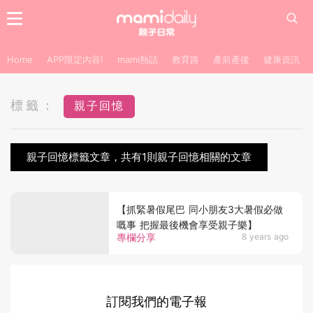
Home
APP限定內容!
mami熱話
教育路
產前產後
健康資訊
標籤：
親子回憶
親子回憶標籤文章，共有1則親子回憶相關的文章
【抓緊暑假尾巴 同小朋友3大暑假必做
嘅事 把握最後機會享受親子樂】
專欄分享
8 years ago
訂閱我們的電子報