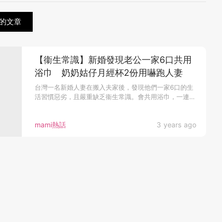
的文章
【衞生常識】新婚發現老公一家6口共用
浴巾 奶奶姑仔月經杯2份用嚇跑人妻
台灣一名新婚人妻在搬入夫家後，發現他們一家6口的生
活習慣惡劣，且嚴重缺乏衞生常識。會共用浴巾，一連
串...
mami熱話
3 years ago