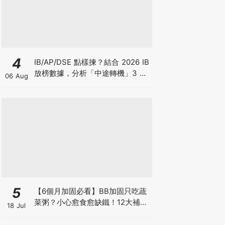
4
IB/AP/DSE 點樣揀？結合 2026 IB
放榜數據，分析「中途轉機」3 大
06 Aug
考慮！
5
【6個月加固必看】BB加固只吃蔬
菜粥？小心愈食愈缺鐵！12大補鐵
18 Jul
食材清單＋一星期食譜推薦