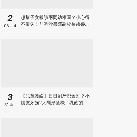
2
想幫子女報讀兩間幼稚園？小心得
不償失！前喇沙書院副校長趙榮
08 Jul
德：先問自己能否解決這3大問
題！
3
【兒童護齒】日日刷牙都會蛀？小
朋友牙齒2大隱形危機！乳齒的琺
31 Jul
瑯質比成人薄弱50%！選牙膏要睇
含氟量！