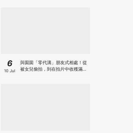
6
與囡囡「零代溝」朋友式相處！從
被女兒偷拍，到在拍片中收穫滿足
10 Jul
感！VAL媽｜美如｜KOL媽媽