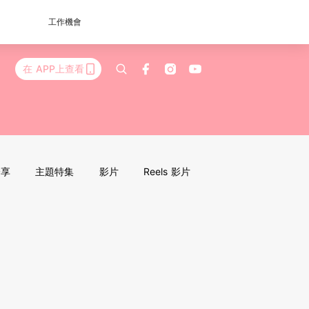
工作機會
在 APP上查看
分享
主題特集
影片
Reels 影片