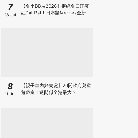
7
【夏季BB展2026】拒絕夏日汗疹
紅Pat Pat！日本製Merries全新超
28 Jul
吸安睡褲挑戰全晚零外漏 皇牌
First Premium系列買1送1！
8
【親子室內好去處】20間政府兒童
遊戲室！邊間係全港最大？
11 Jul