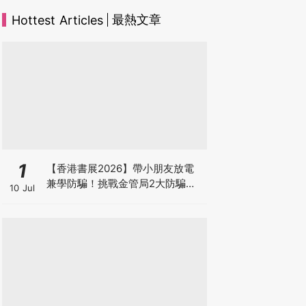
最熱文章
Hottest Articles
1
【香港書展2026】帶小朋友放電
兼學防騙！挑戰金管局2大防騙遊
10 Jul
戲、贏「嗱喳蕉」購物袋及多款驚
喜紀念品！