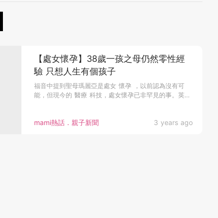
【處女懷孕】38歲一孩之母仍然零性經
驗 只想人生有個孩子
福音中提到聖母瑪麗亞是處女 懷孕 ，以前認為沒有可
能，但現今的 醫療 科技，處女懷孕已非罕見的事。英國
便有一名38歲的女...
mami熱話．親子新聞
3 years ago