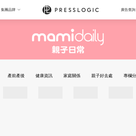
集團品牌
廣告查詢
產前產後
健康資訊
家庭關係
親子好去處
專欄