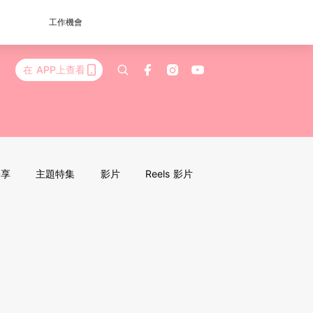
工作機會
在 APP上查看
分享
主題特集
影片
Reels 影片