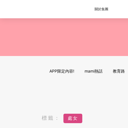
關於集團
APP限定內容!
mami熱話
教育路
標籤：
處女