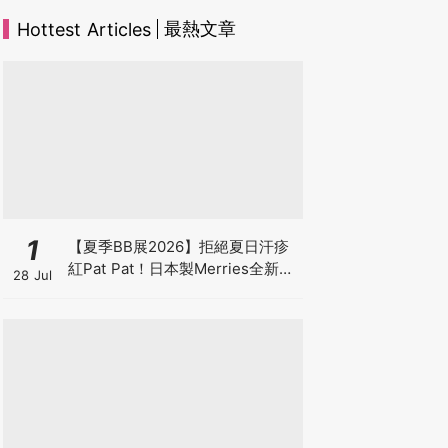
最熱文章
Hottest Articles
1
【夏季BB展2026】拒絕夏日汗疹
紅Pat Pat！日本製Merries全新超
28 Jul
吸安睡褲挑戰全晚零外漏 皇牌
First Premium系列買1送1！