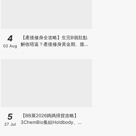
4
【產後修身全攻略】生完B個肚點
解收唔返？產後修身黃金期、腹直
03 Aug
肌分離、紮肚定做機一次睇
5
【BB展2026媽媽掃貨攻略】
3ChemBio集結Holdbody、
27 Jul
ProVen、森下仁丹、Return人氣
品牌激減！低至18折＋買3送1＋原