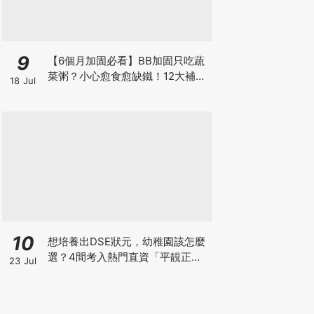
9
【6個月加固必看】BB加固只吃蔬
菜粥？小心愈食愈缺鐵！12大補鐵
18 Jul
食材清單＋一星期食譜推薦
10
想培養出DSE狀元，幼稚園該怎麼
選？4間考入熱門直資「平靚正」
23 Jul
免費幼稚園！