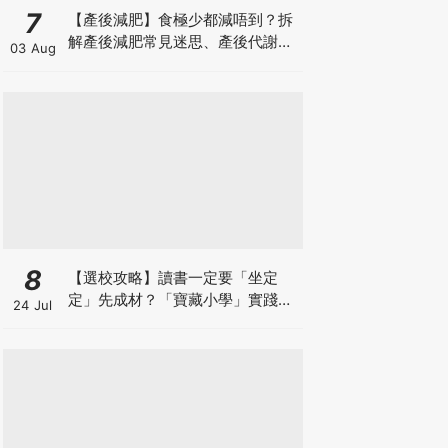
7
【產後減肥】食極少都減唔到？拆
解產後減肥常見迷思、產後代謝、
03 Aug
水腫原因＋淋巴引流、Onda Pro
修身攻略
8
【選校攻略】讀書一定要「坐定
定」先成材？「寶藏小學」實踐動
24 Jul
靜循環激發孩子潛能