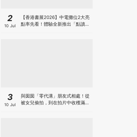
2
【香港書展2026】中電攤位2大亮
點率先看！體驗全新推出「點讀故
10 Jul
事書」系列＋升級版《低碳城市規
劃師》電子桌遊
3
與囡囡「零代溝」朋友式相處！從
被女兒偷拍，到在拍片中收穫滿足
10 Jul
感！VAL媽｜美如｜KOL媽媽