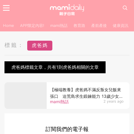
Home
APP限定內容!
mami熱話
教育路
產前產後
健康資訊
標籤：
虎爸媽
虎爸媽標籤文章，共有1則虎爸媽相關的文章
【極端教養】虎爸媽不滿反叛女兒飯來
張口 迫荒島求生鍛鍊能力 13歲少女向
mami熱話
2 years ago
漁民求救
訂閱我們的電子報