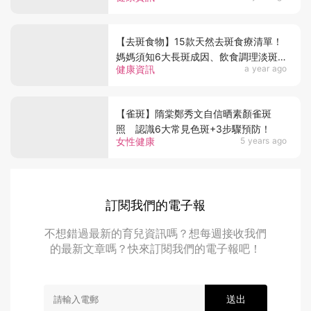
【去斑食物】15款天然去斑食療清單！
媽媽須知6大長斑成因、飲食調理淡斑
健康資訊
a year ago
秘訣、破解迷思！
【雀斑】隋棠鄭秀文自信晒素顏雀斑
照 認識6大常見色斑+3步驟預防！
女性健康
5 years ago
訂閱我們的電子報
不想錯過最新的育兒資訊嗎？想每週接收我們
的最新文章嗎？快來訂閱我們的電子報吧！
送出