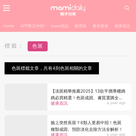
Home
APP限定內容!
mami熱話
教育路
產前產後
健康資訊
標籤：
色斑
色斑標籤文章，共有4則色斑相關的文章
【淡斑精華推薦2025】13款平價專櫃媽
媽必買精選！色斑成因、膚質選購全解
健康資訊
a year ago
析！
臉上突然長斑？6類人更易中招！色斑
種類成因、預防淡化去除方法全解析！
健康資訊
a year ago