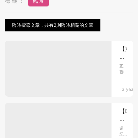
標籤：
臨時
臨時標籤文章，共有2則臨時相關的文章
【渴
望
親
互
聯
情】
網
父
普
母
mami熱
3 years
及，
人
年
們
花
的
【BB3
8
接
週
受
萬
度
無
聘
還
提
記
轉
「出
升，