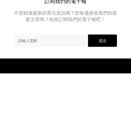
訂閱我們的電子報
道
好
顧
算
關
幸
護
一
於
不想錯過最新的育兒資訊嗎？想每週接收我們的最
運
年
士
新文章嗎？快來訂閱我們的電子報吧！
類
，
輕
醫
所
學
人
以
生
充
生
都
當
送出
安
已
老
排】
經
一
忘
輩
卻
「
左
臨
頭
時
兩
兒
個
女
月
」...
唔
中
既
挫
關於我們
廣告查詢
加入我們
敗
感。
Copyright © 2026 MamiDaily.
當