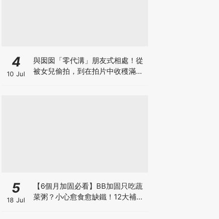
4
與囡囡「零代溝」朋友式相處！從
被女兒偷拍，到在拍片中收穫滿足
10 Jul
感！VAL媽｜美如｜KOL媽媽
5
【6個月加固必看】BB加固只吃蔬
菜粥？小心愈食愈缺鐵！12大補鐵
18 Jul
食材清單＋一星期食譜推薦