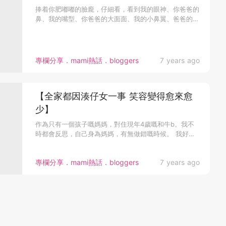
捧着你肥嘟嘟的臉龐，仔細看，看到我的眼神、你爸爸的
鼻、我的嘴型、你爸爸的大面面、我的小鼻翼、爸爸的大
耳朵、髮絲又薄又幼如...
專欄分享．mami熱話．bloggers
7 years ago
【全家都因湊仔女一事 笑容變得愈來愈
少】
作為只有一個孩子嘅媽媽，對住現年4歲嘅和牛b。我不
時都會反思，自己身為媽媽，有無做錯嘅時候。 我好肯
定地承認，我不時也會...
專欄分享．mami熱話．bloggers
7 years ago