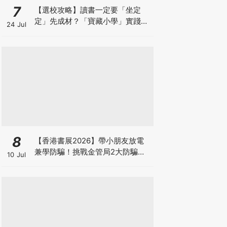
7
【選校攻略】讀書一定要「坐定
定」先成材？「寶藏小學」實踐動
24 Jul
靜循環激發孩子潛能
8
【香港書展2026】帶小朋友放電
兼學防騙！挑戰金管局2大防騙遊
10 Jul
戲、贏「嗱喳蕉」購物袋及多款驚
喜紀念品！