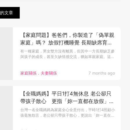
關的文章
【家庭問題】爸爸們，你製造了「偽單親
家庭」嗎？ 放假打機睡覺 長期缺席育兒
工作
有一種家庭，男女雙方沒有離異，但其中一方長期缺乏參
與孩子的成長，甚至欠缺情感交流，猶如單親家庭。這
種...
家庭關係．夫妻關係
7 months ago
【全職媽媽】平日1打4無休息 老公卻只
帶孩子散心 更指「妳一直都在放假」人
妻心碎
台灣一名全職媽媽為家庭全心全意付出，平時1打4照顧小
孩毫無怨言，老公卻只帶孩子散心，更說出「妳一直在...