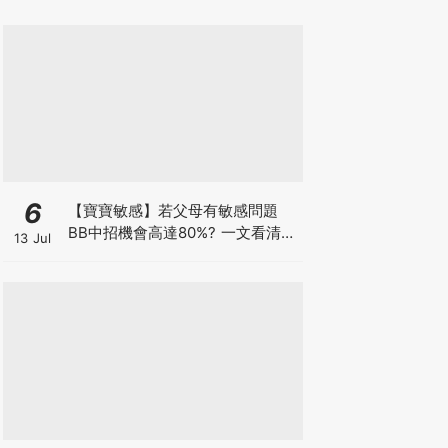
6
【寶寶敏感】若父母有敏感問題
BB中招機會高達80%? 一文看清預
13 Jul
防敏感關鍵因素！