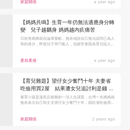
家庭關係
a year ago
【媽媽共鳴】生育一年仍無法適應身分轉
變 兒子越黐身 媽媽越內疚痛苦
日前有媽媽就在論壇發帖，無奈傾訴自己無法認同已為人
母的身分，即使兒子乖巧黏人，也經常會因為育兒陷入
低...
產前產後
a year ago
【育兒難題】望仔女少奮鬥十年 夫妻省
吃儉用買2屋 結果遭女兒追討利是錢 母
自嘆失敗
養育小孩是漫長且複雜的一項人生課題，台灣一名媽媽就
無奈表示自己和丈夫望仔女少奮鬥十年，因此省吃儉用為
孩子 買樓 ，結果女...
家庭關係
2 years ago