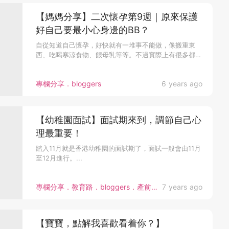
【媽媽分享】二次懷孕第9週｜原來保護
好自己要最小心身邊的BB？
自從知道自己懷孕，好快就有一堆事不能做，像搬重東
西、吃喝寒涼食物、餵母乳等等。不過實際上有很多都好
難...
專欄分享．bloggers
6 years ago
【幼稚園面試】面試期來到，調節自己心
理最重要！
踏入11月就是香港幼稚園的面試期了，面試一般會由11月
至12月進行。...
專欄分享．教育路．bloggers．產前產後
7 years ago
【寶寶，點解我喜歡看着你？】