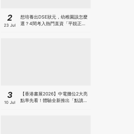
2
想培養出DSE狀元，幼稚園該怎麼
選？4間考入熱門直資「平靚正」
23 Jul
免費幼稚園！
3
【香港書展2026】中電攤位2大亮
點率先看！體驗全新推出「點讀故
10 Jul
事書」系列＋升級版《低碳城市規
劃師》電子桌遊