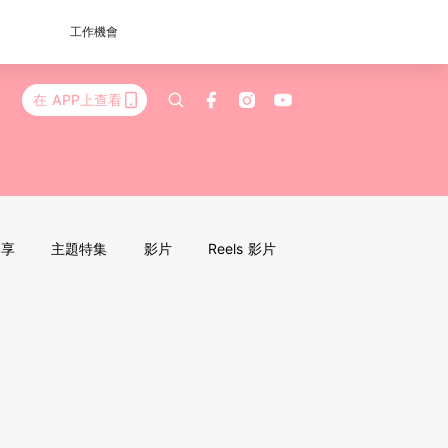
工作機會
在 APP上查看
分享
主題特集
影片
Reels 影片