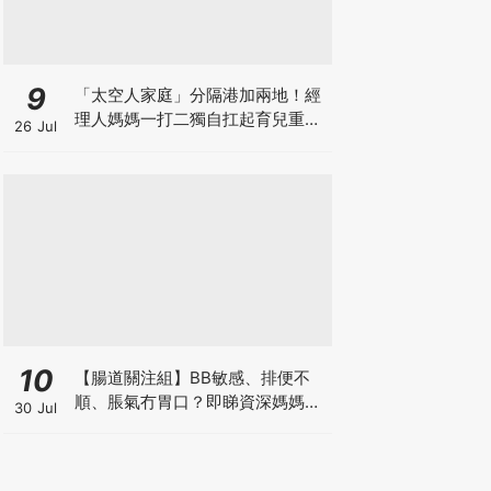
9
「太空人家庭」分隔港加兩地！經
理人媽媽一打二獨自扛起育兒重
26 Jul
擔！Stephanie｜經理人｜太空人
家庭｜職場媽媽
10
【腸道關注組】BB敏感、排便不
順、脹氣冇胃口？即睇資深媽媽分
30 Jul
享經驗之談 輕鬆解決湊B煩惱