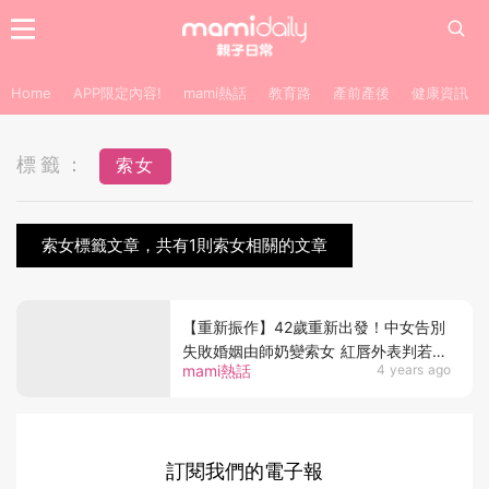
Home
APP限定內容!
mami熱話
教育路
產前產後
健康資訊
標籤：
索女
索女標籤文章，共有1則索女相關的文章
【重新振作】42歲重新出發！中女告別
失敗婚姻由師奶變索女 紅唇外表判若兩
mami熱話
4 years ago
人 向外界宣示「活得很好！」
訂閱我們的電子報