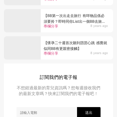
【BB第一次出走去旅行 有咩物品係必
須要拎？即時同你List出一個BB去旅行
專欄分享
8 years ago
嘅用品清單】
【懷孕二十週首次聽到囝囝心跳 感覺就
似同BB有更親密接觸】
專欄分享
8 years ago
訂閱我們的電子報
不想錯過最新的育兒資訊嗎？想每週接收我們
的最新文章嗎？快來訂閱我們的電子報吧！
送出