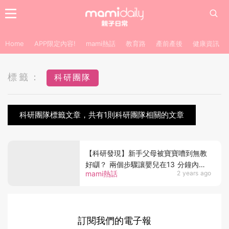
Home
APP限定內容!
mami熱話
教育路
產前產後
健康資訊
標籤：
科研團隊
科研團隊標籤文章，共有1則科研團隊相關的文章
【科研發現】新手父母被寶寶嘈到無教
好瞓？ 兩個步驟讓嬰兒在13 分鐘內入
mami熱話
2 years ago
睡
訂閱我們的電子報