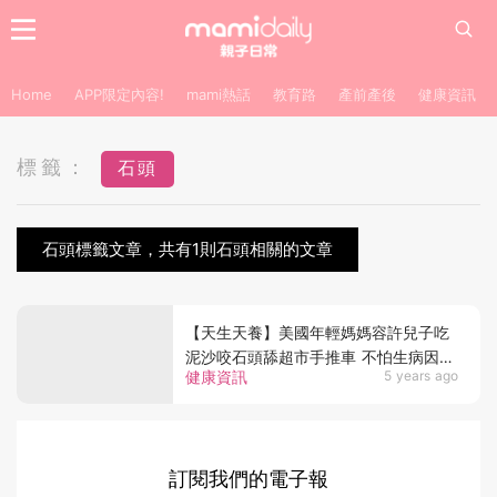
Home
APP限定內容!
mami熱話
教育路
產前產後
健康資訊
標籤：
石頭
石頭標籤文章，共有1則石頭相關的文章
【天生天養】美國年輕媽媽容許兒子吃
泥沙咬石頭舔超市手推車 不怕生病因堅
健康資訊
5 years ago
信母乳是良藥
訂閱我們的電子報