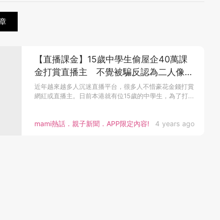
章
【直播課金】15歲中學生偷屋企40萬課
金打賞直播主 不覺被騙反認為二人像男
女朋友
近年越來越多人沉迷直播平台，很多人不惜豪花金錢打賞
網紅或直播主。日前本港就有位15歲的中學生，為了打...
mami熱話．親子新聞．APP限定內容!
4 years ago