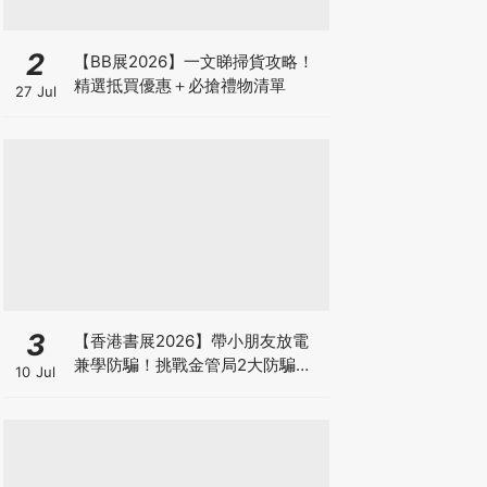
2
【BB展2026】一文睇掃貨攻略！
精選抵買優惠＋必搶禮物清單
27 Jul
3
【香港書展2026】帶小朋友放電
兼學防騙！挑戰金管局2大防騙遊
10 Jul
戲、贏「嗱喳蕉」購物袋及多款驚
喜紀念品！