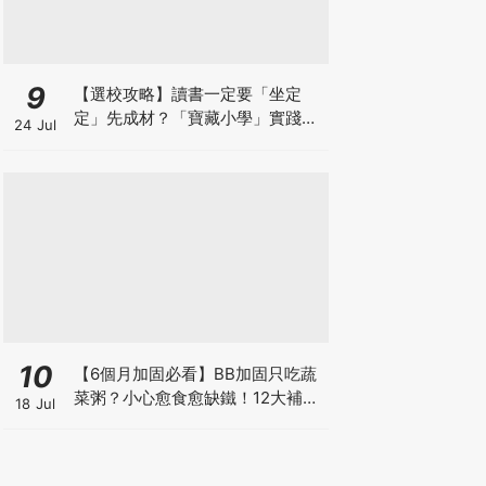
9
【選校攻略】讀書一定要「坐定
定」先成材？「寶藏小學」實踐動
24 Jul
靜循環激發孩子潛能
10
【6個月加固必看】BB加固只吃蔬
菜粥？小心愈食愈缺鐵！12大補鐵
18 Jul
食材清單＋一星期食譜推薦