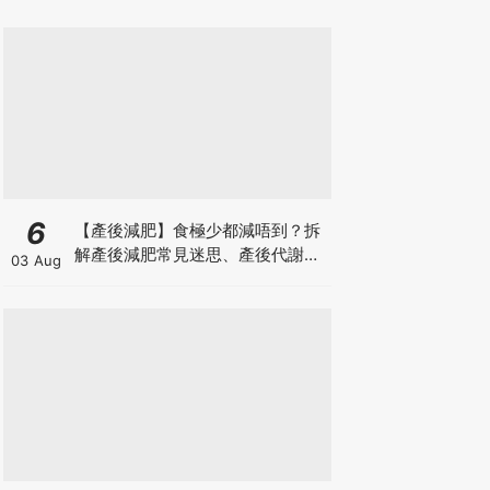
6
【產後減肥】食極少都減唔到？拆
解產後減肥常見迷思、產後代謝、
03 Aug
水腫原因＋淋巴引流、Onda Pro
修身攻略