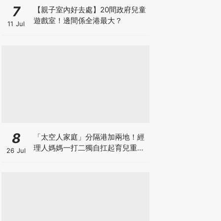
7
【親子室內好去處】20間政府兒童
遊戲室！邊間係全港最大？
11 Jul
8
「太空人家庭」分隔港加兩地！經
理人媽媽一打二獨自扛起育兒重
26 Jul
擔！Stephanie｜經理人｜太空人
家庭｜職場媽媽