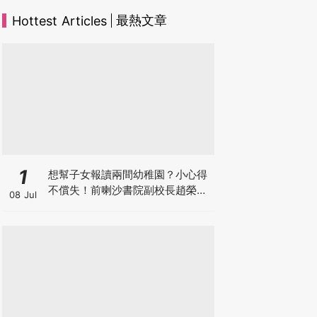
最熱文章
Hottest Articles
1
想幫子女報讀兩間幼稚園？小心得
不償失！前喇沙書院副校長趙榮
08 Jul
德：先問自己能否解決這3大問
題！