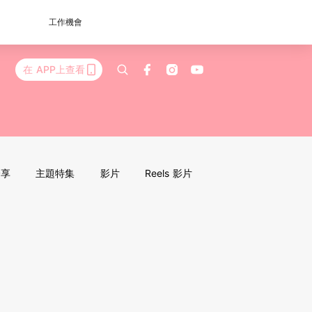
工作機會
在 APP上查看
分享
主題特集
影片
Reels 影片