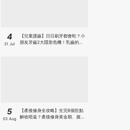
4
【兒童護齒】日日刷牙都會蛀？小
朋友牙齒2大隱形危機！乳齒的琺
31 Jul
瑯質比成人薄弱50%！選牙膏要睇
含氟量！
5
【產後修身全攻略】生完B個肚點
解收唔返？產後修身黃金期、腹直
03 Aug
肌分離、紮肚定做機一次睇