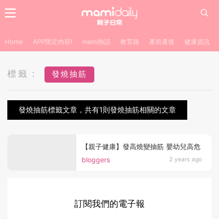
Home
APP限定內容!
mami熱話
教育路
產前產後
健康資訊
標籤：
發燒抽筋
發燒抽筋標籤文章，共有1則發燒抽筋相關的文章
【親子健康】發高燒變抽筋 嬰幼兒高危
bloggers
2 years ago
訂閱我們的電子報