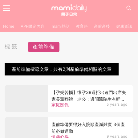
Home
APP限定內容!
mami熱話
教育路
產前產後
健康資訊
標籤：
產前準備
產前準備標籤文章，共有2則產前準備相關的文章
【孕媽苦惱】懷孕38週拒出遠門出席夫
家長輩葬禮 老公：邊間醫院生有咩分
家庭關係
5 years ago
別？
產前準備要得好入院順產減難度 3個產
前必做運動
懷孕心得
9 years ago