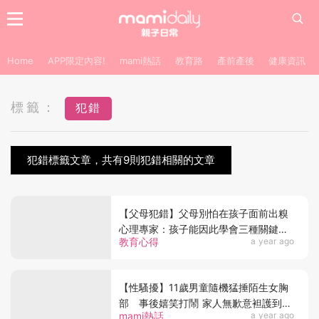
Home
APP限定內容!
mami熱話
教育路
產前產後
健康資訊
標籤：
犯錯
犯錯標籤文章，共有9則犯錯相關的文章
【父母犯錯】父母別怕在孩子面前出糗
心理專家：孩子能因此學會三種關鍵能
教育心得
a year ago
力
【性騷擾】11歲男童隨機猛捶陌生女胸
部 事後嬉笑打鬧 家人無歉意袒護到底
mami熱話
a year ago
女子怒報警！