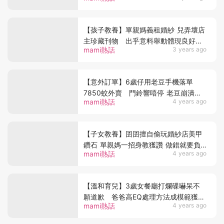
【孩子教養】單親媽義租婚紗 兒弄壞店
主珍藏刊物 出乎意料舉動體現良好家
mami熱話
3 years ago
教被like爆！
【意外訂單】6歲仔用老豆手機落單
7850蚊外賣 門鈴響唔停 老豆崩潰收
mami熱話
4 years ago
食物 兒知錯交出錢罌補償
【子女教養】囝囝擅自偷玩婚紗店美甲
鑽石 單親媽一招身教獲讚 做錯就要負
mami熱話
4 years ago
責！
【溫和育兒】3歲女餐廳打爛碟嚇呆不
願道歉 爸爸高EQ處理方法成模範獲網
mami熱話
4 years ago
讚