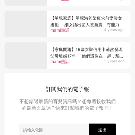
【單親家庭】單親港爸染疫求前妻湊女
遭拒 細女語出驚人惹自責「冇能力兼
mami熱話
4 years ago
任媽媽角色」
【家庭問題】18歲女辦信用卡赫然發現
父母離婚17年 「他們還住在一起，騙我
mami熱話
5 years ago
騙太久了吧」
訂閱我們的電子報
不想錯過最新的育兒資訊嗎？想每週接收我們
的最新文章嗎？快來訂閱我們的電子報吧！
送出