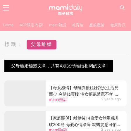
Home
APP限定內容!
mami熱話
教育路
產前產後
健康資訊
標籤：
父母離婚
父母離婚標籤文章，共有4則父母離婚相關的文章
【母女感情】母離異後姐妹跟父生活見
面少 突借錢買樓 港女拒絕遭罵不孝 竟
mami熱話
2 years ago
含內情？
【家庭關係】離婚後14歲愛女體重飆升
破200磅 母憂心情緒病 就醫驚悉可怕真
mami熱話
2 years ago
相