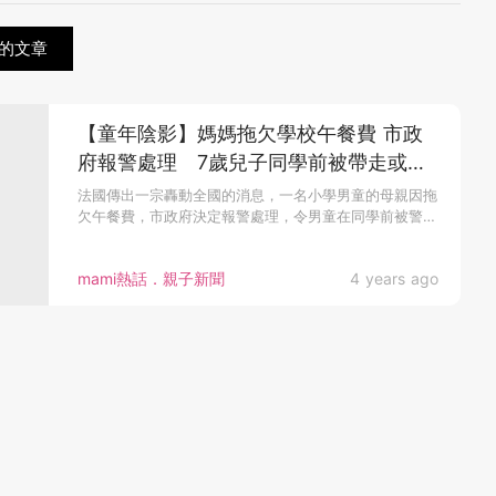
的文章
【童年陰影】媽媽拖欠學校午餐費 市政
府報警處理 7歲兒子同學前被帶走或留
陰影
法國傳出一宗轟動全國的消息，一名小學男童的母親因拖
欠午餐費，市政府決定報警處理，令男童在同學前被警
員...
mami熱話．親子新聞
4 years ago