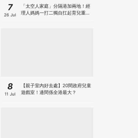
7
「太空人家庭」分隔港加兩地！經
理人媽媽一打二獨自扛起育兒重
26 Jul
擔！Stephanie｜經理人｜太空人
家庭｜職場媽媽
8
【親子室內好去處】20間政府兒童
遊戲室！邊間係全港最大？
11 Jul