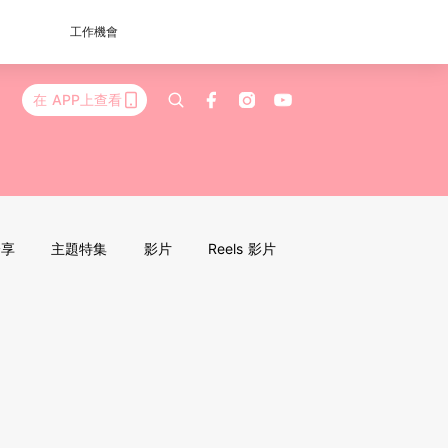
工作機會
在 APP上查看
分享
主題特集
影片
Reels 影片