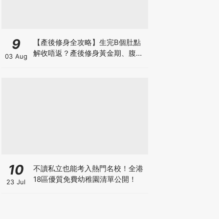
9
【產後修身全攻略】生完B個肚點
解收唔返？產後修身黃金期、腹直
03 Aug
肌分離、紮肚定做機一次睇
10
不讀私立也能考入熱門名校！全港
18區優質免費幼稚園清單公開！
23 Jul