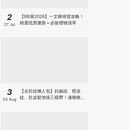
2
【BB展2026】一文睇掃貨攻略！
精選抵買優惠＋必搶禮物清單
27 Jul
3
【去肚紋懶人包】妊娠紋、橙皮
紋、肚皮鬆弛係三樣嘢！邊啲救得
03 Aug
返、邊啲只能淡化？