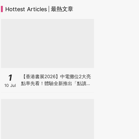
最熱文章
Hottest Articles
1
【香港書展2026】中電攤位2大亮
點率先看！體驗全新推出「點讀故
10 Jul
事書」系列＋升級版《低碳城市規
劃師》電子桌遊