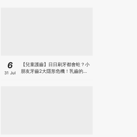
6
【兒童護齒】日日刷牙都會蛀？小
朋友牙齒2大隱形危機！乳齒的琺
31 Jul
瑯質比成人薄弱50%！選牙膏要睇
含氟量！