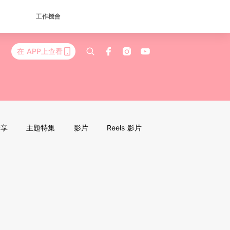
工作機會
在 APP上查看
分享
主題特集
影片
Reels 影片