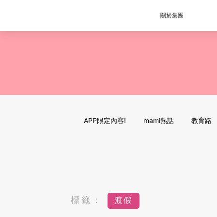
關於集團
APP限定內容!
mami熱話
教育路
標籤：
渡假