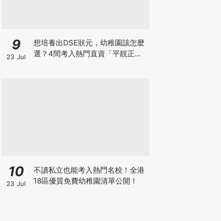
9
想培養出DSE狀元，幼稚園該怎麼
選？4間考入熱門直資「平靚正」
23 Jul
免費幼稚園！
10
不讀私立也能考入熱門名校！全港
18區優質免費幼稚園清單公開！
23 Jul