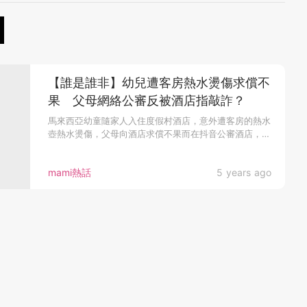
【誰是誰非】幼兒遭客房熱水燙傷求償不
果 父母網絡公審反被酒店指敲詐？
馬來西亞幼童隨家人入住度假村酒店，意外遭客房的熱水
壺熱水燙傷，父母向酒店求償不果而在抖音公審酒店，
反...
mami熱話
5 years ago