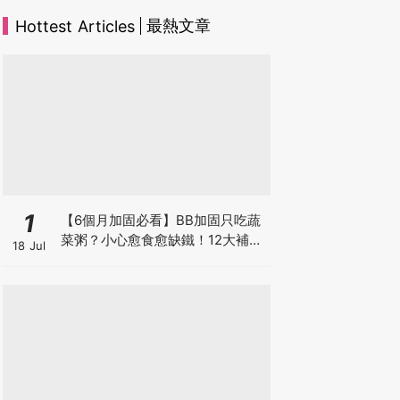
最熱文章
Hottest Articles
1
【6個月加固必看】BB加固只吃蔬
菜粥？小心愈食愈缺鐵！12大補鐵
18 Jul
食材清單＋一星期食譜推薦