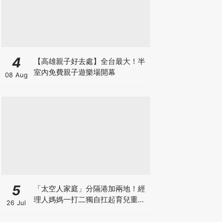
4
【高雄親子好去處】全台最大！半
室內免費親子遊樂場開幕
08 Aug
5
「太空人家庭」分隔港加兩地！經
理人媽媽一打二獨自扛起育兒重
26 Jul
擔！Stephanie｜經理人｜太空人
家庭｜職場媽媽