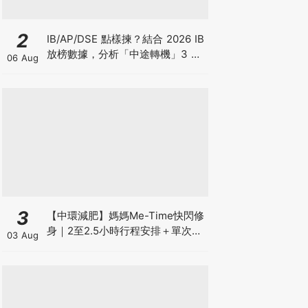
2
IB/AP/DSE 點樣揀？結合 2026 IB
放榜數據，分析「中途轉機」3 大
06 Aug
考慮！
3
【中環減肥】媽媽Me-Time快閃修
身｜2至2.5小時行程安排＋單次收
03 Aug
費攻略