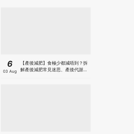
6
【產後減肥】食極少都減唔到？拆
解產後減肥常見迷思、產後代謝、
03 Aug
水腫原因＋淋巴引流、Onda Pro
修身攻略