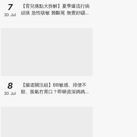
7
【育兒痛點大拆解】夏季爆流行病
頑痰 急性咳敏 難斷尾 無覺好瞓？
30 Jul
中醫教路 一招踢走頑痰斷尾！
8
【腸道關注組】BB敏感、排便不
順、脹氣冇胃口？即睇資深媽媽分
30 Jul
享經驗之談 輕鬆解決湊B煩惱