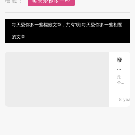
標籤：
每天愛你多一些
每天愛你多一些標籤文章，共有1則每天愛你多一些相關
的文章
嗲
哋
媽
是
否
咪，
很
你
羨
哋
mami
8 years
慕
別
明
人
我
家
諗
的
小
咩！
孩