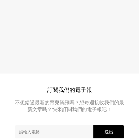
8
會
句
跟
他
說
們
話
的
父
令
母
小
聊
朋
天、
說
友
秘
「每
密、
天
說
心
愛
底
訂閱我們的電子報
你
話？
你
多
不想錯過最新的育兒資訊嗎？想每週接收我們的最
都
一
新文章嗎？快來訂閱我們的電子報吧！
可
些」！
以！
其
實
送出
要