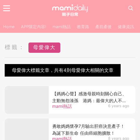
Home
APP限定內容!
mami熱話
教育路
產前產後
健康資訊
標籤：
母愛偉大
母愛偉大標籤文章，共有4則母愛偉大相關的文章
【媽媽心聲】感激母親時刻關心自己、
主動無怨湊孫 港媽：最偉大的人不是
mami熱話
6 years ago
媽媽是婆婆！
勇敢媽媽懷孕7月驗出肝癌決意產子！
為誕下新生命 任由癌細胞擴散！
mami熱話
8 years ago