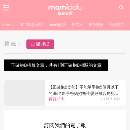
Home
APP限定內容!
mami熱話
教育路
產前產後
健康資訊
標籤：
正確抱B
正確抱B標籤文章，共有1則正確抱B相關的文章
【正確抱B姿勢】不能單手抱5個月以下
的BB？新手爸媽抱初生嬰兒最容易犯的
育嬰貼士
6 years ago
3個錯誤！
訂閱我們的電子報