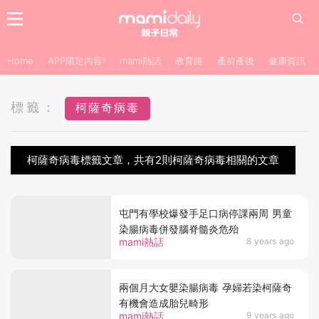
Home
APP限定內容!
mami熱話
教育路
產前產後
健康資訊
標籤：
柯薩奇病毒
柯薩奇病毒標籤文章，共有2則柯薩奇病毒相關的文章
屯門有學校爆發手足口病停課兩周 男童
染腸病毒併發腦脊髓炎危殆
mami熱話
8 years ago
兩個月大女嬰染腸病毒 孕婦若染柯薩奇
有機會造成胎兒畸形
mami熱話
9 years ago