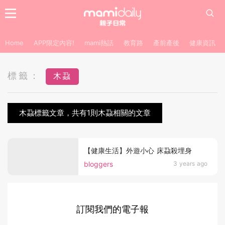
Home
APP限定內容!
mami熱話
教育路
產前產後
健康資訊
標籤：
木蝨
木蝨標籤文章，共有1則木蝨相關的文章
【健康生活】外遊小心 床蝨殺埋身
bloggers
3 years ago
訂閱我們的電子報