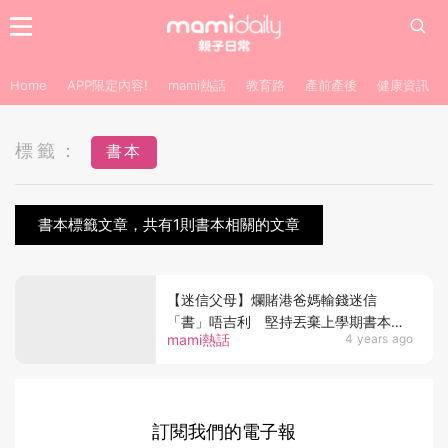
Home
APP限定內容!
mami熱話
教育路
產前產後
健康資訊
標籤：
書本
書本標籤文章，共有1則書本相關的文章
【迷信父母】爛賭港爸媽輸錢迷信
「書」唔吉利 堅持丟棄上學期書本惹
mami熱話
4 years ago
麻煩後果
訂閱我們的電子報