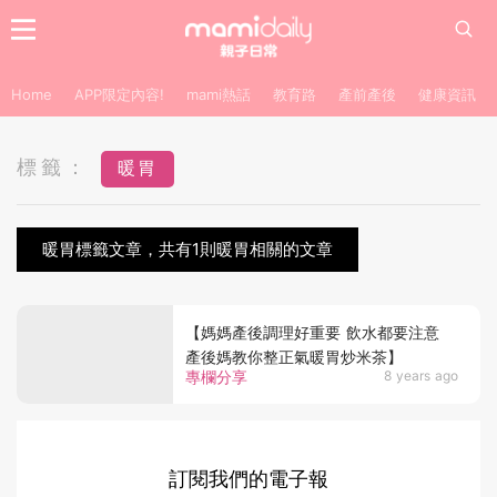
Home
APP限定內容!
mami熱話
教育路
產前產後
健康資訊
標籤：
暖胃
暖胃標籤文章，共有1則暖胃相關的文章
【媽媽產後調理好重要 飲水都要注意
產後媽教你整正氣暖胃炒米茶】
專欄分享
8 years ago
訂閱我們的電子報