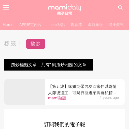
Home
APP限定內容!
mami熱話
教育路
產前產後
健康資訊
標籤：
攬炒
攬炒標籤文章，共有1則攬炒相關的文章
【第五波】家姐突帶男友回家住以為情
人節後遺症 可疑行徑遭弟揭自私精攬
mami熱話
4 years ago
炒全家
訂閱我們的電子報