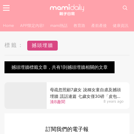
Home
APP限定內容!
mami熱話
教育路
產前產後
健康資訊
標籤：
撼頭埋牆
撼頭埋牆標籤文章，共有1則撼頭埋牆相關的文章
母疏忽照顧7歲女 訛稱女童自虐及撼頭
埋牆 謊話連篇 七歲女僅30磅「皮包
湊B趣聞
8 years ago
骨」
訂閱我們的電子報