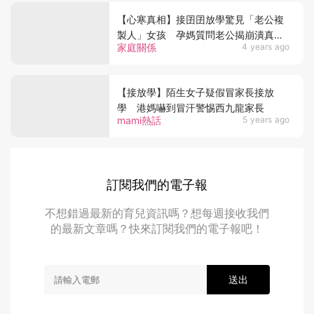
【心寒真相】接囝囝放學驚見「老公複
製人」女孩 孕媽質問老公揭崩潰真相
家庭關係
4 years ago
超心寒
【接放學】陌生女子疑假冒家長接放
學 港媽嚇到冒汗警惕西九龍家長
mami熱話
5 years ago
訂閱我們的電子報
不想錯過最新的育兒資訊嗎？想每週接收我們
的最新文章嗎？快來訂閱我們的電子報吧！
送出