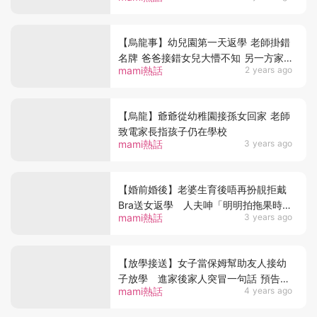
【烏龍事】幼兒園第一天返學 老師掛錯
名牌 爸爸接錯女兒大懵不知 另一方家
mami熱話
2 years ago
長狂怒
【烏龍】爺爺從幼稚園接孫女回家 老師
致電家長指孩子仍在學校
mami熱話
3 years ago
【婚前婚後】老婆生育後唔再扮靚拒戴
Bra送女返學 人夫呻「明明拍拖果時都
mami熱話
3 years ago
唔係咁」
【放學接送】女子當保姆幫助友人接幼
子放學 進家後家人突冒一句話 預告悲
mami熱話
4 years ago
慘下場