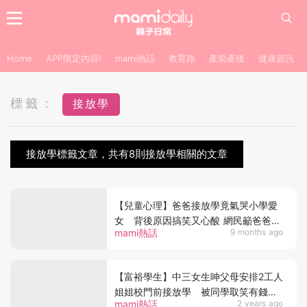
Home
APP限定內容!
mami熱話
教育路
產前產後
健康資訊
標籤：
接放學
接放學標籤文章，共有8則接放學相關的文章
【兒童心理】爸爸接放學竟氣哭小學愛
女 背後原因搞笑又心酸 網民籲爸爸注
mami熱話
9 months ago
意一事！
【富裕學生】中三女生呻父母安排2工人
姐姐校門前接放學 被同學取笑有錢覺
mami熱話
2 years ago
得好無面