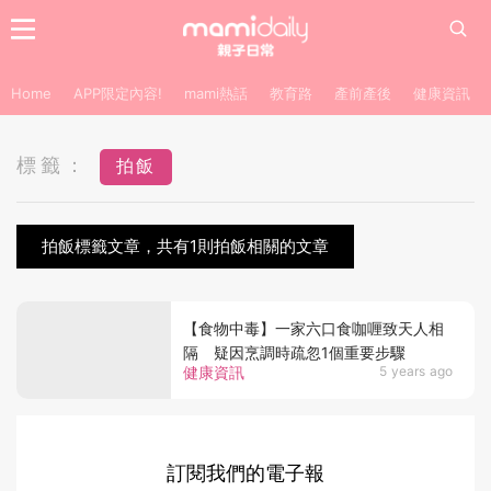
Home
APP限定內容!
mami熱話
教育路
產前產後
健康資訊
標籤：
拍飯
拍飯標籤文章，共有1則拍飯相關的文章
【食物中毒】一家六口食咖喱致天人相
隔 疑因烹調時疏忽1個重要步驟
健康資訊
5 years ago
訂閱我們的電子報