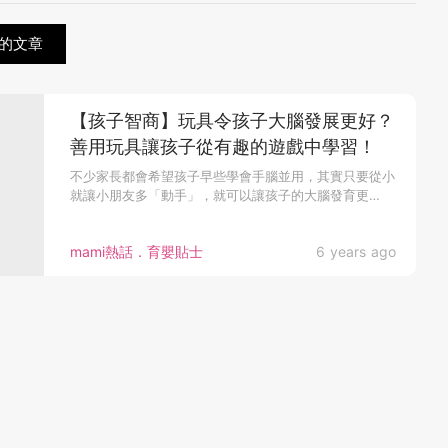
的文章
【孩子智商】玩具令孩子大腦發展更好？
善用玩具讓孩子從有趣的遊戲中學習！
不少家長都會希望孩子早些學會手腦並用，其實只要從小
就讓小朋友多「動手」，就可以讓孩子的大腦發育更
好。...
mami熱話．育嬰貼士
6 years ago