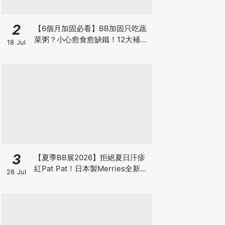
2
【6個月加固必看】BB加固只吃蔬
菜粥？小心愈食愈缺鐵！12大補鐵
18 Jul
食材清單＋一星期食譜推薦
3
【夏季BB展2026】拒絕夏日汗疹
紅Pat Pat！日本製Merries全新超
28 Jul
吸安睡褲挑戰全晚零外漏 皇牌
First Premium系列買1送1！