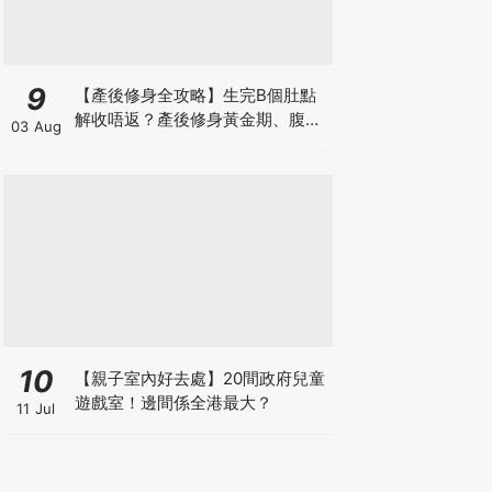
9
【產後修身全攻略】生完B個肚點
解收唔返？產後修身黃金期、腹直
03 Aug
肌分離、紮肚定做機一次睇
10
【親子室內好去處】20間政府兒童
遊戲室！邊間係全港最大？
11 Jul