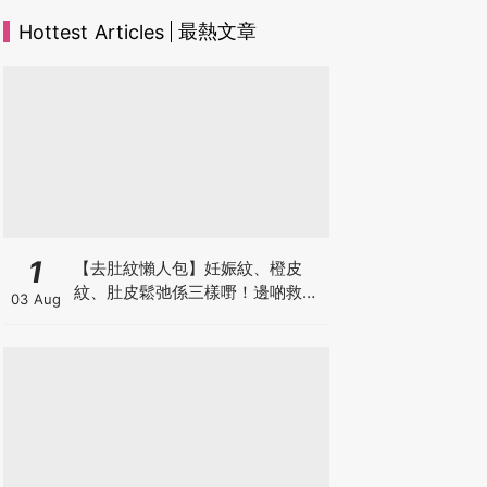
最熱文章
Hottest Articles
1
【去肚紋懶人包】妊娠紋、橙皮
紋、肚皮鬆弛係三樣嘢！邊啲救得
03 Aug
返、邊啲只能淡化？