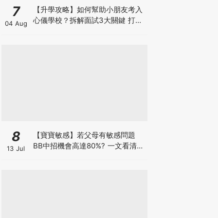
7
【升學攻略】如何幫助小朋友考入
心儀學校？拆解面試3大關鍵 打好
04 Aug
多元智能發展的營養基礎
8
【寶寶敏感】若父母有敏感問題
BB中招機會高達80%? 一文看清預
13 Jul
防敏感關鍵因素！