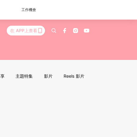
工作機會
在 APP上查看
分享
主題特集
影片
Reels 影片