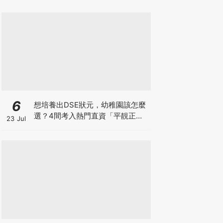
6
想培養出DSE狀元，幼稚園該怎麼
選？4間考入熱門直資「平靚正」
23 Jul
免費幼稚園！