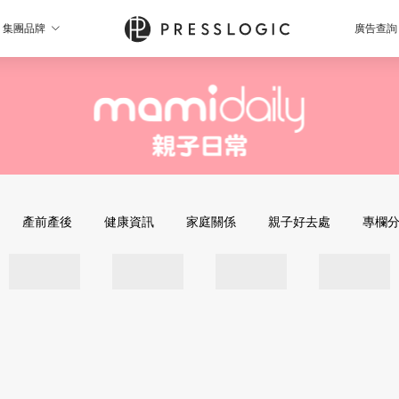
集團品牌
廣告查詢
產前產後
健康資訊
家庭關係
親子好去處
專欄