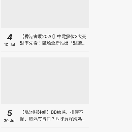
4
【香港書展2026】中電攤位2大亮
點率先看！體驗全新推出「點讀故
10 Jul
事書」系列＋升級版《低碳城市規
劃師》電子桌遊
5
【腸道關注組】BB敏感、排便不
順、脹氣冇胃口？即睇資深媽媽分
30 Jul
享經驗之談 輕鬆解決湊B煩惱