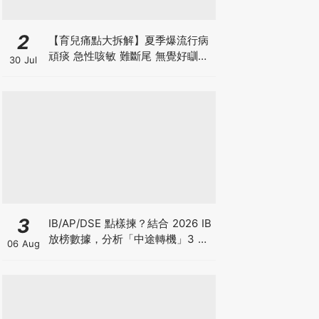
2
【育兒痛點大拆解】夏季爆流行病
頑痰 急性咳敏 難斷尾 無覺好瞓？
30 Jul
中醫教路 一招踢走頑痰斷尾！
3
IB/AP/DSE 點樣揀？結合 2026 IB
放榜數據，分析「中途轉機」3 大
06 Aug
考慮！