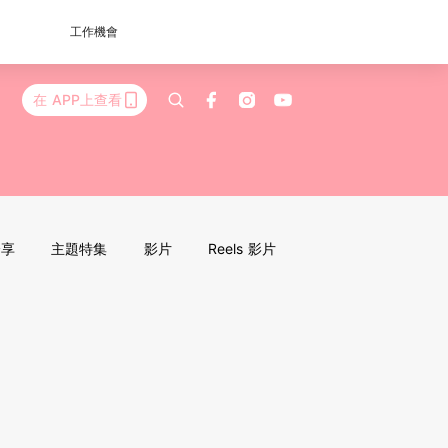
工作機會
在 APP上查看
分享
主題特集
影片
Reels 影片