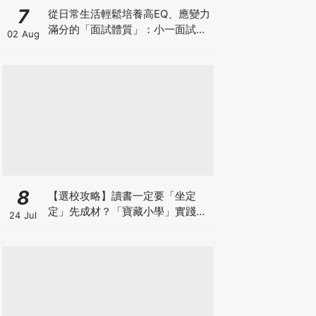
7
從日常生活輕鬆培養高EQ、應變力
滿分的「面試體質」：小一面試最
02 Aug
強備戰指南
8
【選校攻略】讀書一定要「坐定
定」先成材？「寶藏小學」實踐動
24 Jul
靜循環激發孩子潛能