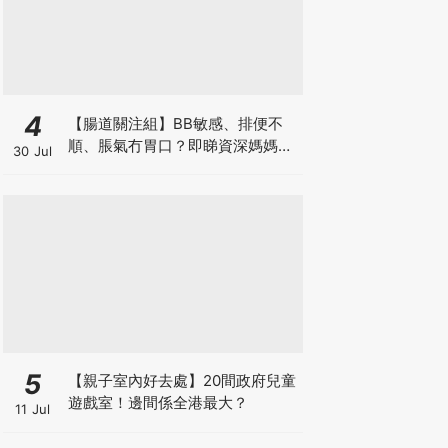
4
【腸道關注組】BB敏感、排便不
順、脹氣冇胃口？即睇資深媽媽分
30 Jul
享經驗之談 輕鬆解決湊B煩惱
5
【親子室內好去處】20間政府兒童
遊戲室！邊間係全港最大？
11 Jul