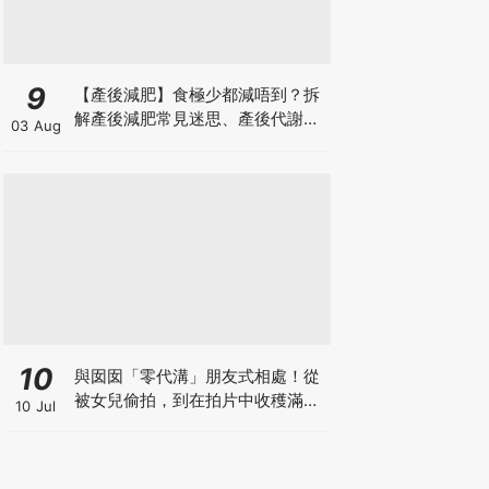
9
【產後減肥】食極少都減唔到？拆
解產後減肥常見迷思、產後代謝、
03 Aug
水腫原因＋淋巴引流、Onda Pro
修身攻略
10
與囡囡「零代溝」朋友式相處！從
被女兒偷拍，到在拍片中收穫滿足
10 Jul
感！VAL媽｜美如｜KOL媽媽