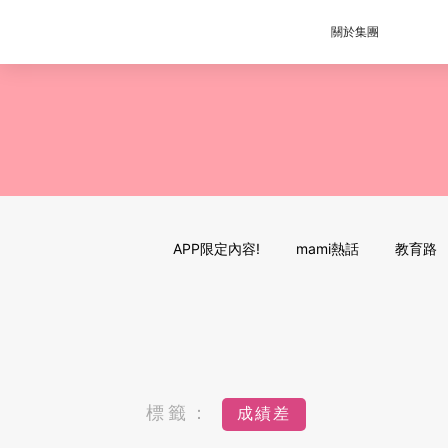
關於集團
APP限定內容!
mami熱話
教育路
標籤：
成績差