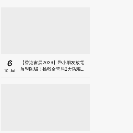
6
【香港書展2026】帶小朋友放電
兼學防騙！挑戰金管局2大防騙遊
10 Jul
戲、贏「嗱喳蕉」購物袋及多款驚
喜紀念品！