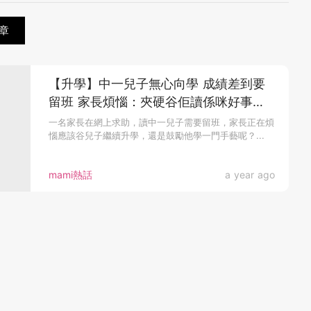
章
【升學】中一兒子無心向學 成績差到要
留班 家長煩惱：夾硬谷佢讀係咪好事
呢？
一名家長在網上求助，讀中一兒子需要留班，家長正在煩
惱應該谷兒子繼續升學，還是鼓勵他學一門手藝呢？...
mami熱話
a year ago