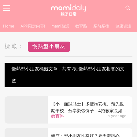
Home
APP限定內容!
mami熱話
教育路
產前產後
健康資訊
標籤：
慢熱型小朋友
慢熱型小朋友標籤文章，共有2則慢熱型小朋友相關的文
章
【小一面試貼士】多擁抱安撫、預先視
察學校、分享緊張例子 4招教家長如
教育路
a year ago
何幫慢熱小朋友應對面試
研究：想小朋友性格好？要學識讀心