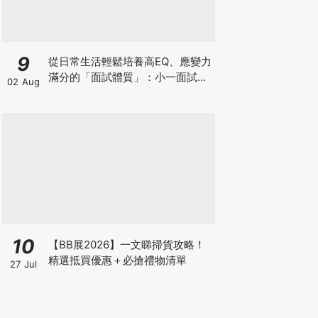
9
從日常生活輕鬆培養高EQ、應變力
滿分的「面試體質」：小一面試最
02 Aug
強備戰指南
10
【BB展2026】一文睇掃貨攻略！
精選抵買優惠＋必搶禮物清單
27 Jul