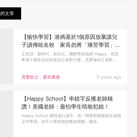
關的文章
【愉快學習】港媽基於1個原因放棄讓兒
子讀傳統名校 家長勿將「痛苦學習」合
理化
正所謂：新時代，新玩法。國際學校強調 Happy，就是
希望小朋友自幼知道自己喜歡什麼。其實做自己喜歡...
育嬰貼士．產前產後
5 years ago
【Happy School】串錯字反獲老師稱
讚！美國老師：最怕學生唔敢犯錯！
Happy School 開得成行成市，每一間學校都聲稱在遊戲
之中學習。但不少學校都忽略其精髓：愉快...