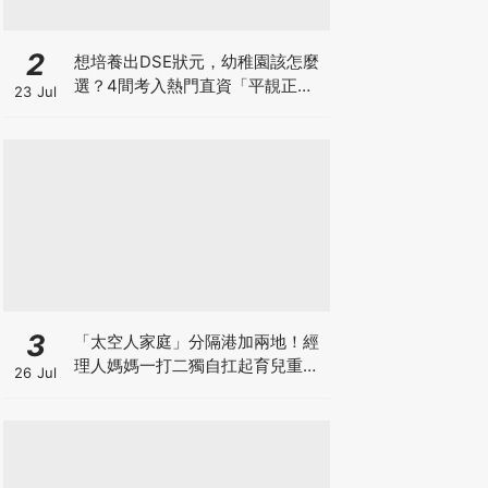
2
想培養出DSE狀元，幼稚園該怎麼
選？4間考入熱門直資「平靚正」
23 Jul
免費幼稚園！
3
「太空人家庭」分隔港加兩地！經
理人媽媽一打二獨自扛起育兒重
26 Jul
擔！Stephanie｜經理人｜太空人
家庭｜職場媽媽