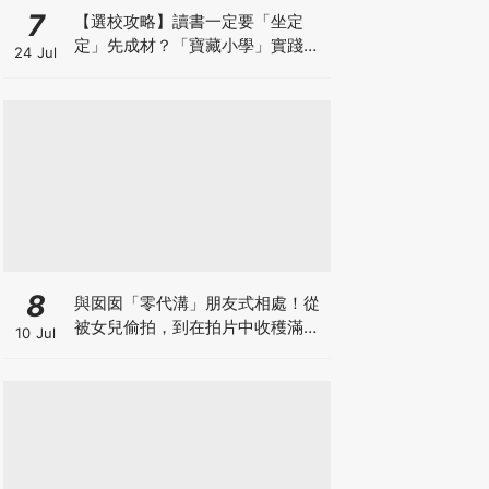
7
【選校攻略】讀書一定要「坐定
定」先成材？「寶藏小學」實踐動
24 Jul
靜循環激發孩子潛能
8
與囡囡「零代溝」朋友式相處！從
被女兒偷拍，到在拍片中收穫滿足
10 Jul
感！VAL媽｜美如｜KOL媽媽