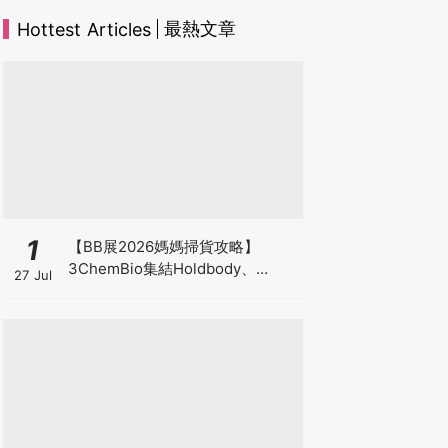
最熱文章
Hottest Articles
1
【BB展2026媽媽掃貨攻略】
3ChemBio集結Holdbody、
27 Jul
ProVen、森下仁丹、Return人氣
品牌激減！低至18折＋買3送1＋原
箱優惠低至65折