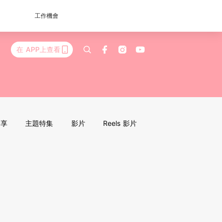
工作機會
在 APP上查看
分享
主題特集
影片
Reels 影片