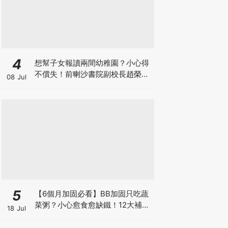
4
想幫子女報讀兩間幼稚園？小心得
不償失！前喇沙書院副校長趙榮
08 Jul
德：先問自己能否解決這3大問
題！
5
【6個月加固必看】BB加固只吃蔬
菜粥？小心愈食愈缺鐵！12大補鐵
18 Jul
食材清單＋一星期食譜推薦