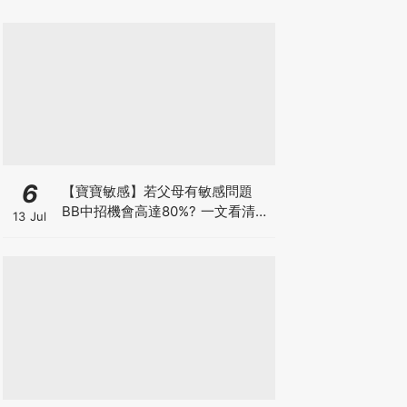
6
【寶寶敏感】若父母有敏感問題
BB中招機會高達80%? 一文看清預
13 Jul
防敏感關鍵因素！