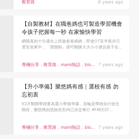
教育路
6 years ago
【自製教材】在職爸媽也可製造學習機會
令孩子把握每一秒 在家愉快學習
網購真的十分適合上班族爸爸媽媽，即使OT至半夜亦只
需安坐家中，「㩒個制」便可郵購大大小小適合孩子在
家...
專欄分享．教育路．mami熱話．bloggers
7 years ago
【升小準備】樂悠媽有感｜選校有感 勿
忘初衷
K3才剛開學就要為選小學做準備，首輪是學校自行收生
階段，樂悠媽由悠姐在肚內已決定奉行 #FREEST...
專欄分享．教育路．mami熱話．bloggers．小一入學
7 years ago