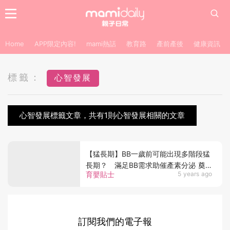
Home
APP限定內容!
mami熱話
教育路
產前產後
健康資訊
標籤：
心智發展
心智發展標籤文章，共有1則心智發展相關的文章
【猛長期】BB一歲前可能出現多階段猛
長期？ 滿足BB需求助催產素分泌 奠
育嬰貼士
5 years ago
定心智發展基礎
訂閱我們的電子報