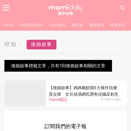
Home
APP限定內容!
mami熱話
教育路
產前產後
健康資訊
標籤：
徵婚啟事
徵婚啟事標籤文章，共有1則徵婚啟事相關的文章
【徵婚啟事】媽媽幽默開8大條件找優
質女婿 女兒崩潰網民讚有頭腦及創意
mami熱話
4 years ago
訂閱我們的電子報