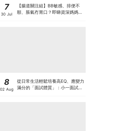
7
【腸道關注組】BB敏感、排便不
順、脹氣冇胃口？即睇資深媽媽分
30 Jul
享經驗之談 輕鬆解決湊B煩惱
8
從日常生活輕鬆培養高EQ、應變力
滿分的「面試體質」：小一面試最
02 Aug
強備戰指南