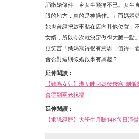
誦徵婚條件，令女生頭痛不已。女生
眼的地方，真的是神操作。」而媽媽
她也曾經把啟事貼在店內其他位置，
女婿，所以今次就決定做得大膽一點
更笑言「媽媽寫得很有意思，值得一
會否對這則徵婚啟事有興趣？
延伸閱讀：
【難為女兒】港女呻阿媽發錢寒 剩係關心
會得到兩老祝福
延伸閱讀：
【求職經歷】大學生月賺14K每日淨