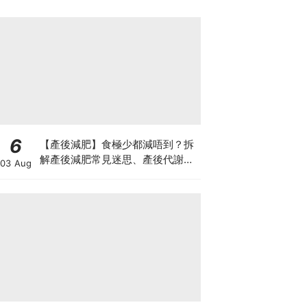
6
【產後減肥】食極少都減唔到？拆
解產後減肥常見迷思、產後代謝、
03 Aug
水腫原因＋淋巴引流、Onda Pro
修身攻略