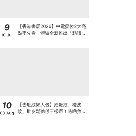
9
【香港書展2026】中電攤位2大亮
點率先看！體驗全新推出「點讀故
10 Jul
事書」系列＋升級版《低碳城市規
劃師》電子桌遊
10
【去肚紋懶人包】妊娠紋、橙皮
紋、肚皮鬆弛係三樣嘢！邊啲救得
03 Aug
返、邊啲只能淡化？