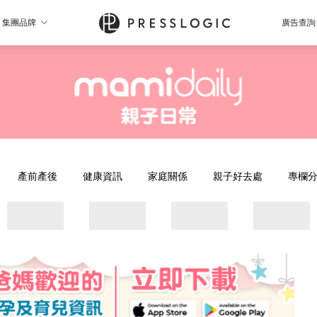
集團品牌
廣告查詢
產前產後
健康資訊
家庭關係
親子好去處
專欄