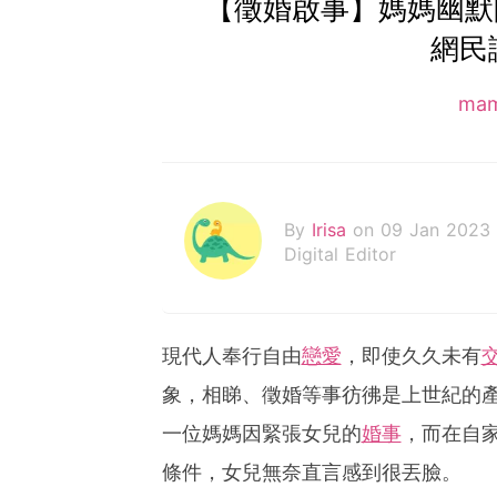
【徵婚啟事】媽媽幽默
網民
ma
By
Irisa
on 09 Jan 2023
Digital Editor
現代人奉行自由
戀愛
，即使久久未有
象，相睇、徵婚等事彷彿是上世紀的
一位媽媽因緊張女兒的
婚事
，而在自
條件，女兒無奈直言感到很丟臉。