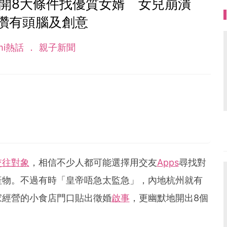
開8大條件找優質女婿 女兒崩潰
讚有頭腦及創意
mi熱話
親子新聞
交往對象
，相信不少人都可能選擇用交友
Apps
尋找對
產物。不過有時「皇帝唔急太監急」，內地杭州就有
家經營的小食店門口貼出徵婚
啟事
，更幽默地開出8個