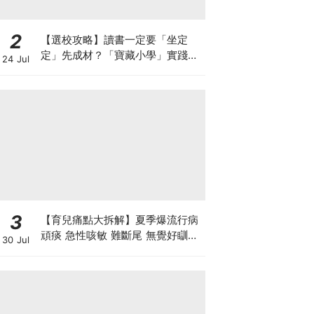
2
【選校攻略】讀書一定要「坐定
定」先成材？「寶藏小學」實踐動
24 Jul
靜循環激發孩子潛能
3
【育兒痛點大拆解】夏季爆流行病
頑痰 急性咳敏 難斷尾 無覺好瞓？
30 Jul
中醫教路 一招踢走頑痰斷尾！