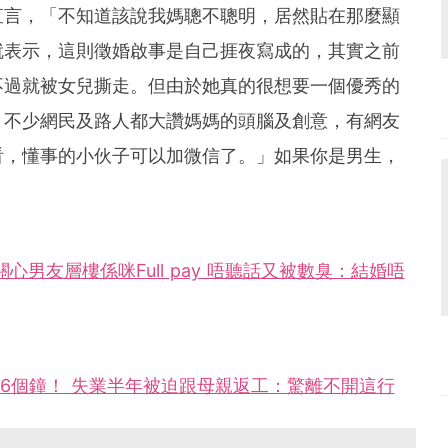
直言，「不知道該說我媽聰不聰明，居然貼在那麼顯
就表示，這則徵婚啟事是自己捱夜寫成的，其實之前
不過就被女兒撕走。但由於她真的很想要一個優秀的
。不少網民及路人都大讚媽媽的頭腦及創意，有網友
看，懂事的小伙子可以加微信了。」如果你是男生，
男友層樓係咪Full pay 唔聽話又被數臭：結婚唔
做6個鐘！ 失業半年被迫跟母親返工：驚離不開這行