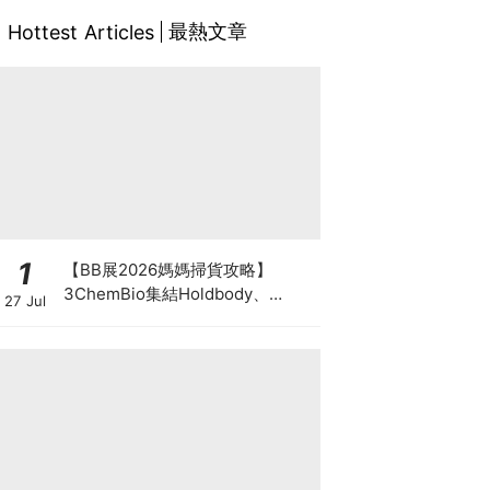
最熱文章
Hottest Articles
1
【BB展2026媽媽掃貨攻略】
3ChemBio集結Holdbody、
27 Jul
ProVen、森下仁丹、Return人氣
品牌激減！低至18折＋買3送1＋原
箱優惠低至65折