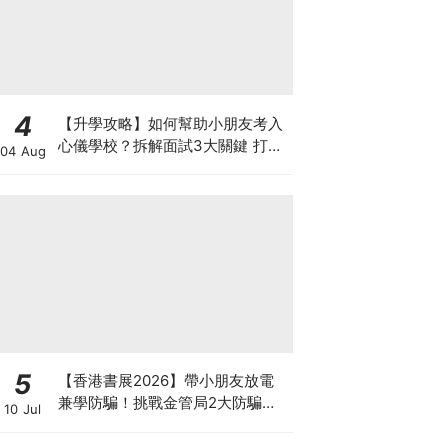
4
【升學攻略】如何幫助小朋友考入
心儀學校？拆解面試3大關鍵 打好
04 Aug
多元智能發展的營養基礎
5
【香港書展2026】帶小朋友放電
兼學防騙！挑戰金管局2大防騙遊
10 Jul
戲、贏「嗱喳蕉」購物袋及多款驚
喜紀念品！