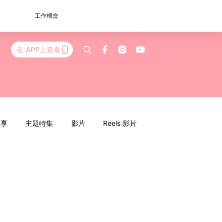
工作機會
在 APP上查看
分享
主題特集
影片
Reels 影片