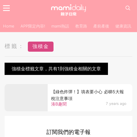
Home
APP限定內容!
mami熱話
教育路
產前產後
健康資訊
標籤：
強積金
強積金標籤文章，共有1則強積金相關的文章
【綠色炸彈！】填表要小心 必睇5大報
稅注意事項
湊B趣聞
7 years ago
訂閱我們的電子報