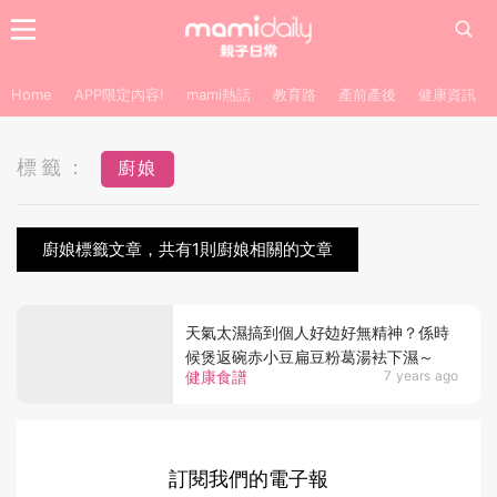
Home
APP限定內容!
mami熱話
教育路
產前產後
健康資訊
標籤：
廚娘
廚娘標籤文章，共有1則廚娘相關的文章
天氣太濕搞到個人好攰好無精神？係時
候煲返碗赤小豆扁豆粉葛湯袪下濕～
健康食譜
7 years ago
訂閱我們的電子報