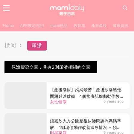
Home
APP限定內容!
mami熱話
教育路
產前產後
健康資訊
標籤：
尿滲
尿滲標籤文章，共有2則尿滲相關的文章
【產後滲尿】媽媽最苦！產後尿滲鬆弛
問題難以啟齒 4個盆底肌瑜伽動作教
女性健康
6 years ago
學！
鍾嘉欣大方公開產後尿滲問題揭媽媽辛
酸 4組瑜伽動作改善漏尿情況 + 預防
明星家庭
6 years ago
貼士