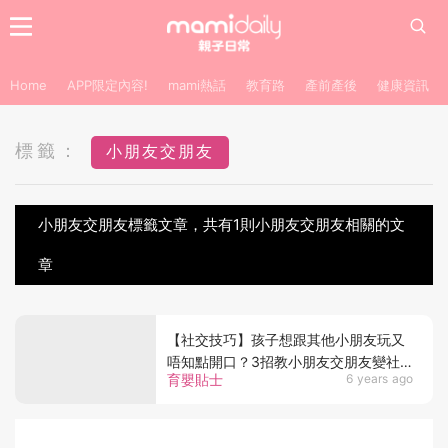
Home
APP限定內容!
mami熱話
教育路
產前產後
健康資訊
標籤：
小朋友交朋友
小朋友交朋友標籤文章，共有1則小朋友交朋友相關的文
章
【社交技巧】孩子想跟其他小朋友玩又
唔知點開口？3招教小朋友交朋友變社
育嬰貼士
6 years ago
交達人！