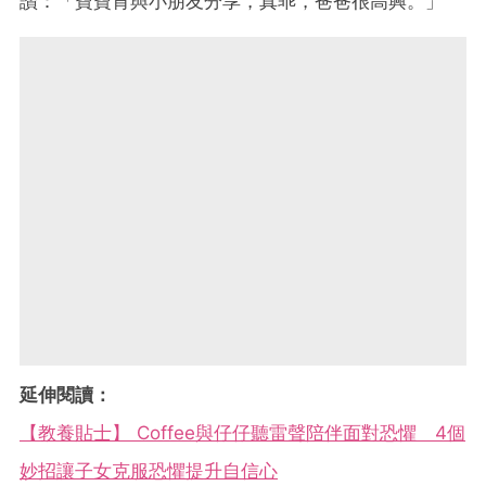
讚：「寶寶肯與小朋友分享，真乖，爸爸很高興。」
延伸閱讀：
【教養貼士】 Coffee與仔仔聽雷聲陪伴面對恐懼 4個
妙招讓子女克服恐懼提升自信心