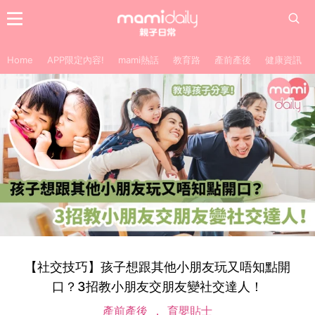
Home
APP限定內容!
mami熱話
教育路
產前產後
健康資訊
【社交技巧】孩子想跟其他小朋友玩又唔知點開
口？3招教小朋友交朋友變社交達人！
產前產後
育嬰貼士