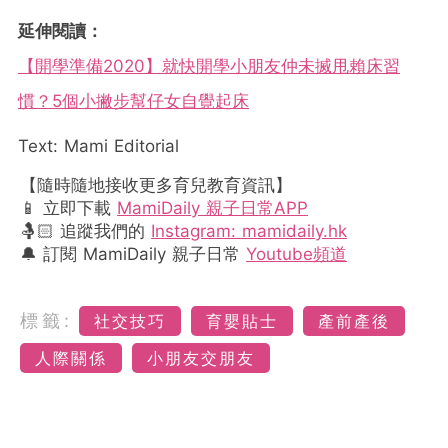
延伸閱讀：
【開學準備2020】就快開學小朋友仲未搣甩賴床習
慣？5個小撇步幫仔女自覺起床
Text: Mami Editorial
【隨時隨地接收更多育兒教育資訊】
📱 立即下載
MamiDaily 親子日常APP
🤱🏻 追蹤我們的
Instagram: mamidaily.hk
🔔 訂閱 MamiDaily 親子日常
Youtube頻道
標籤:
社交技巧
育嬰貼士
產前產後
人際關係
小朋友交朋友