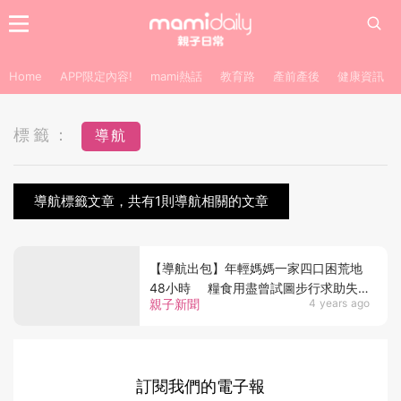
Home
APP限定內容!
mami熱話
教育路
產前產後
健康資訊
標籤：
導航
導航標籤文章，共有1則導航相關的文章
【導航出包】年輕媽媽一家四口困荒地
48小時 糧食用盡曾試圖步行求助失
親子新聞
4 years ago
敗
訂閱我們的電子報