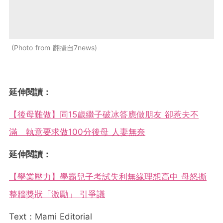
Photo from 翻攝自7news
延伸閱讀：
【後母難做】同15歲繼子破冰答應做朋友 卻惹夫不
滿 執意要求做100分後母 人妻無奈
延伸閱讀：
【學業壓力】學霸兒子考試失利無緣理想高中 母怒撕
整牆獎狀「激勵」 引爭議
Text：Mami Editorial