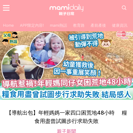
Home
APP限定內容!
mami熱話
教育路
產前產後
健康資訊
【導航出包】年輕媽媽一家四口困荒地48小時 糧
食用盡曾試圖步行求助失敗
親子新聞