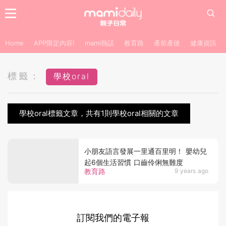
Home
APP限定內容!
mami熱話
教育路
產前產後
健康資訊
標籤：
學校oral
學校oral標籤文章，共有1則學校oral相關的文章
小朋友語言發展一里通百里明！ 嬰幼兒
起6個生活習慣 口齒伶俐無難度
教育路
9 years ago
訂閱我們的電子報