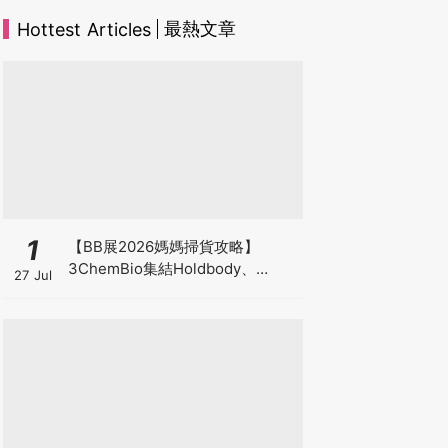
最熱文章
Hottest Articles
1
【BB展2026媽媽掃貨攻略】
3ChemBio集結Holdbody、
27 Jul
ProVen、森下仁丹、Return人氣
品牌激減！低至18折＋買3送1＋原
箱優惠低至65折