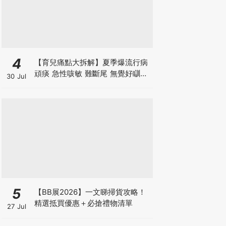
4
【育兒痛點大拆解】夏季爆流行病
頑痰 急性咳敏 難斷尾 無覺好瞓？
30 Jul
中醫教路 一招踢走頑痰斷尾！
5
【BB展2026】一文睇掃貨攻略！
精選抵買優惠＋必搶禮物清單
27 Jul