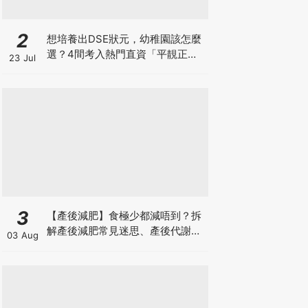
2
想培養出DSE狀元，幼稚園該怎麼
選？4間考入熱門直資「平靚正」
23 Jul
免費幼稚園！
3
【產後減肥】食極少都減唔到？拆
解產後減肥常見迷思、產後代謝、
03 Aug
水腫原因＋淋巴引流、Onda Pro
修身攻略