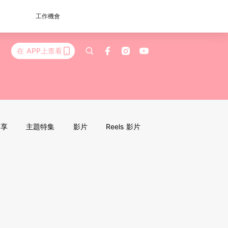
工作機會
在 APP上查看
分享
主題特集
影片
Reels 影片