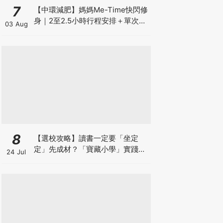
7
【中環減肥】媽媽Me-Time快閃修
身｜2至2.5小時行程安排＋單次收
03 Aug
費攻略
8
【選校攻略】讀書一定要「坐定
定」先成材？「寶藏小學」實踐動
24 Jul
靜循環激發孩子潛能