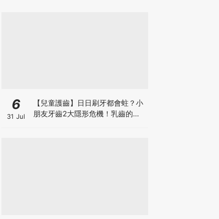
6
【兒童護齒】日日刷牙都會蛀？小
朋友牙齒2大隱形危機！乳齒的琺
31 Jul
瑯質比成人薄弱50%！選牙膏要睇
含氟量！