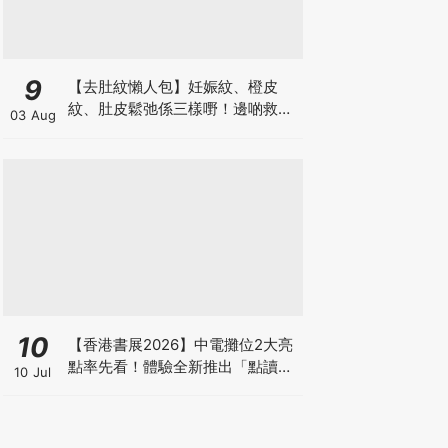
9
【去肚紋懶人包】妊娠紋、橙皮
紋、肚皮鬆弛係三樣嘢！邊啲救得
03 Aug
返、邊啲只能淡化？
10
【香港書展2026】中電攤位2大亮
點率先看！體驗全新推出「點讀故
10 Jul
事書」系列＋升級版《低碳城市規
劃師》電子桌遊