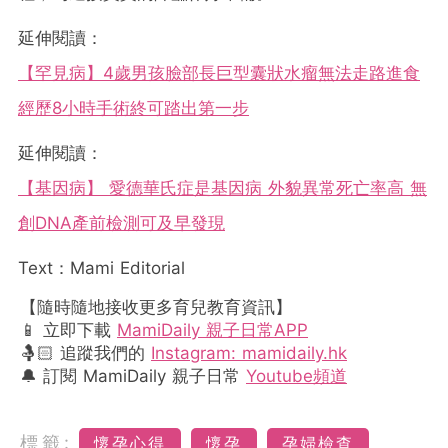
延伸閱讀：
【罕見病】4歲男孩臉部長巨型囊狀水瘤無法走路進食
經歷8小時手術終可踏出第一步
延伸閱讀：
【基因病】 愛德華氏症是基因病 外貌異常死亡率高 無
創DNA產前檢測可及早發現
Text：Mami Editorial
【隨時隨地接收更多育兒教育資訊】
📱 立即下載
MamiDaily 親子日常APP
🤱🏻 追蹤我們的
Instagram: mamidaily.hk
🔔 訂閱 MamiDaily 親子日常
Youtube頻道
標籤:
懷孕心得
懷孕
孕婦檢查