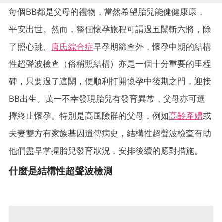
每個BB都是父母的禮物，當然希望胎兒能健健康康，
平安出世。然而，整個懷孕旅程可謂過五關斬六將，除
了照心跳、
唐氏綜合症
早孕期篩查外，懷孕中期的結構
性超聲波檢查（俗稱照結構）亦是一個十分重要的里程
碑，只要過了這關，便順利打開懷孕中後期之門，迎接
BB出生。萬一不幸發現胎兒有發育異常，父母亦可選
擇終止懷孕。特別是高風險群的父母，例如
高齡產婦
或
夫妻雙方有家族基因遺傳病史，結構性超聲波檢查有助
他們盡早掌握胎兒發育狀況，安排後續的應對措施。
什麼是結構性超聲波檢測