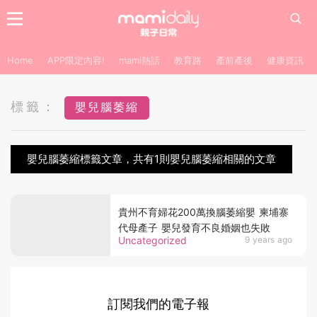
Home
APP限定內容!
mami熱話
教育路
產前產後
健康資訊
標籤：
嬰兒腦萎縮
嬰兒腦萎縮標籤文章，共有1則嬰兒腦萎縮相關的文章
貴州不育婦花200萬換腦萎縮嬰 柬埔寨
代母產子 嬰兒發育不良婚姻也失敗
Uncategorized
9 years ago
訂閱我們的電子報