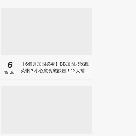
6
【6個月加固必看】BB加固只吃蔬
菜粥？小心愈食愈缺鐵！12大補鐵
18 Jul
食材清單＋一星期食譜推薦