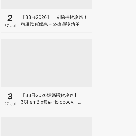
2
【BB展2026】一文睇掃貨攻略！
精選抵買優惠＋必搶禮物清單
27 Jul
3
【BB展2026媽媽掃貨攻略】
3ChemBio集結Holdbody、
27 Jul
ProVen、森下仁丹、Return人氣
品牌激減！低至18折＋買3送1＋原
箱優惠低至65折