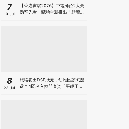
7
【香港書展2026】中電攤位2大亮
點率先看！體驗全新推出「點讀故
10 Jul
事書」系列＋升級版《低碳城市規
劃師》電子桌遊
8
想培養出DSE狀元，幼稚園該怎麼
選？4間考入熱門直資「平靚正」
23 Jul
免費幼稚園！