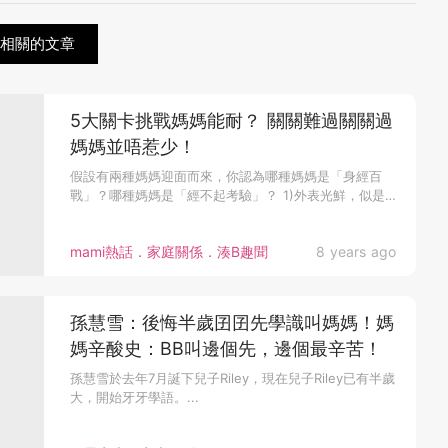
史相關的文章
5大關卡挑戰媽媽能耐？ 關關難過關關過
媽媽並唔惹少！
假設有兩種媽媽迎面而來，你認為哪種媽媽是「身經百
戰」？哪種媽媽是「經不起考驗」？ 1)外表光鮮，似是
個幸福太太，享受子女...
mami熱話．家庭關係．湊B趣聞
8 years ago
孫慧雪：後悔半歲囝囝先學識叫媽媽！媽
媽辛酸史：BB叫邊個先，邊個最辛苦！
孫慧雪於去年7月誕下兒子Riley，現在兒子Riley已有半歲
大，開始牙牙學語。...