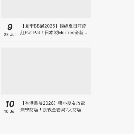
9
【夏季BB展2026】拒絕夏日汗疹
紅Pat Pat！日本製Merries全新超
28 Jul
吸安睡褲挑戰全晚零外漏 皇牌
First Premium系列買1送1！
10
【香港書展2026】帶小朋友放電
兼學防騙！挑戰金管局2大防騙遊
10 Jul
戲、贏「嗱喳蕉」購物袋及多款驚
喜紀念品！