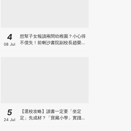
4
想幫子女報讀兩間幼稚園？小心得
不償失！前喇沙書院副校長趙榮
08 Jul
德：先問自己能否解決這3大問
題！
5
【選校攻略】讀書一定要「坐定
定」先成材？「寶藏小學」實踐動
24 Jul
靜循環激發孩子潛能