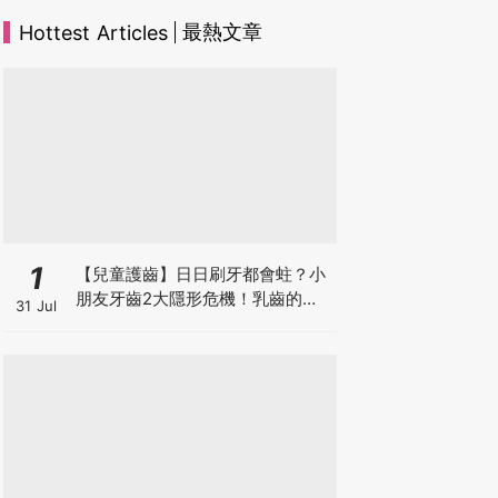
最熱文章
Hottest Articles
1
【兒童護齒】日日刷牙都會蛀？小
朋友牙齒2大隱形危機！乳齒的琺
31 Jul
瑯質比成人薄弱50%！選牙膏要睇
含氟量！