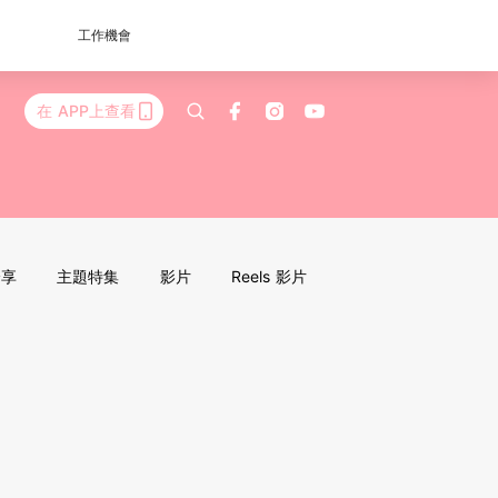
工作機會
在 APP上查看
分享
主題特集
影片
Reels 影片